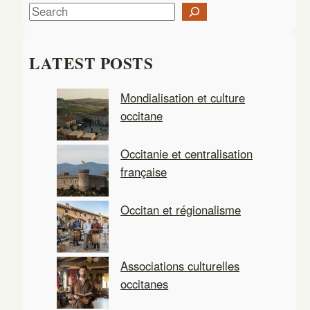
S
e
a
LATEST POSTS
r
c
Mondialisation et culture
h
occitane
Occitanie et centralisation
française
Occitan et régionalisme
Associations culturelles
occitanes