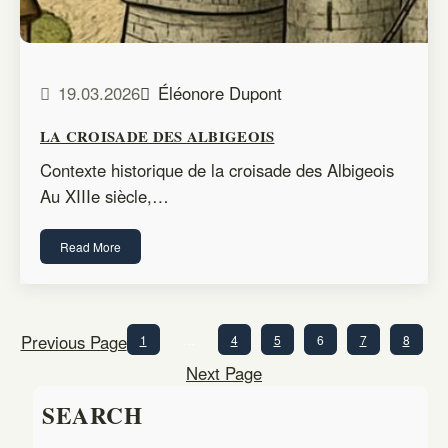
19.03.2026
Éléonore Dupont
LA CROISADE DES ALBIGEOIS
Contexte historique de la croisade des Albigeois
Au XIIIe siècle,…
Read More
Previous Page
1
…
4
5
6
7
8
Next Page
SEARCH