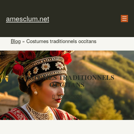
Skip
to
amesclum.net
content
Blog
»
Costumes traditionnels occitans
COSTUMES TRADITIONNELS
OCCITANS
18.06.2026