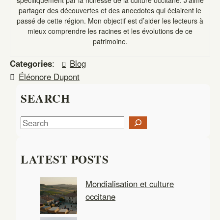
partager des découvertes et des anecdotes qui éclairent le
passé de cette région. Mon objectif est d’aider les lecteurs à
mieux comprendre les racines et les évolutions de ce
patrimoine.
Categories
:
Blog
Éléonore Dupont
SEARCH
S
e
a
LATEST POSTS
r
c
Mondialisation et culture
h
occitane