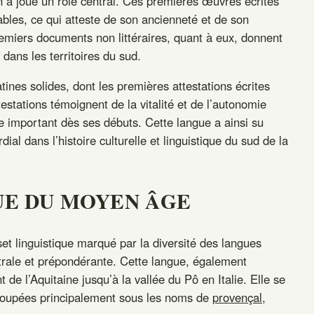
n a joué un rôle central. Ces premières œuvres écrites
bles, ce qui atteste de son ancienneté et de son
emiers documents non littéraires, quant à eux, donnent
 dans les territoires du sud.
ines solides, dont les premières attestations écrites
stations témoignent de la vitalité et de l’autonomie
me important dès ses débuts. Cette langue a ainsi su
ial dans l’histoire culturelle et linguistique du sud de la
UE DU MOYEN ÂGE
et linguistique marqué par la diversité des langues
ntrale et prépondérante. Cette langue, également
t de l’Aquitaine jusqu’à la vallée du Pô en Italie. Elle se
egroupées principalement sous les noms de
provençal,