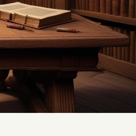
Occitan et régionalisme
Associations culturelles
occitanes
Occitan à l’école aujourd’hui