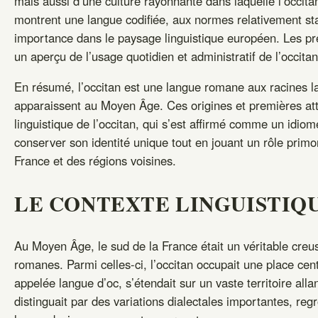
mais aussi d’une culture rayonnante dans laquelle l’occita
montrent une langue codifiée, aux normes relativement sta
importance dans le paysage linguistique européen. Les pr
un aperçu de l’usage quotidien et administratif de l’occitan
En résumé, l’occitan est une langue romane aux racines lat
apparaissent au Moyen Âge. Ces origines et premières atte
linguistique de l’occitan, qui s’est affirmé comme un idio
conserver son identité unique tout en jouant un rôle primord
France et des régions voisines.
LE CONTEXTE LINGUISTIQ
Au Moyen Âge, le sud de la France était un véritable creus
romanes. Parmi celles-ci, l’occitan occupait une place ce
appelée langue d’oc, s’étendait sur un vaste territoire allan
distinguait par des variations dialectales importantes, r