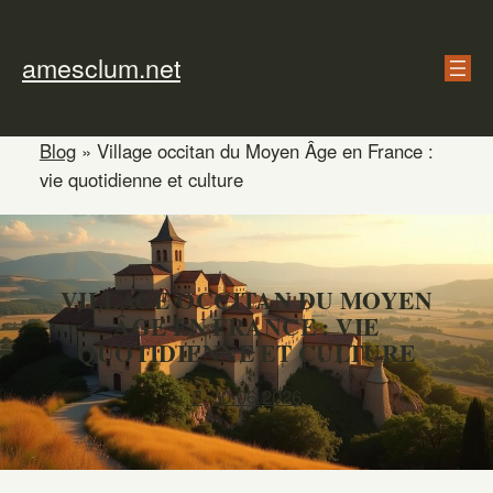
Skip
to
amesclum.net
content
Blog
»
Village occitan du Moyen Âge en France :
vie quotidienne et culture
VILLAGE OCCITAN DU MOYEN
ÂGE EN FRANCE : VIE
QUOTIDIENNE ET CULTURE
30.06.2026