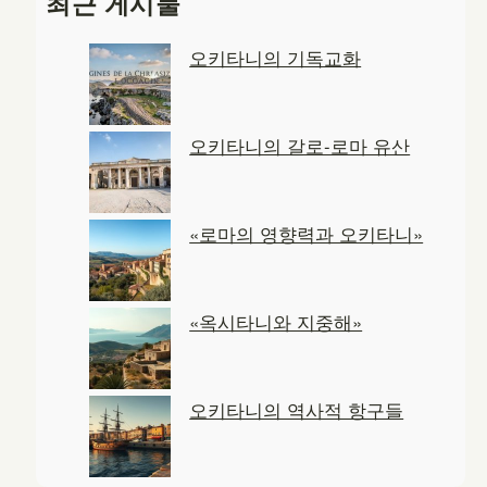
최근 게시물
r
c
오키타니의 기독교화
h
오키타니의 갈로-로마 유산
«로마의 영향력과 오키타니»
«옥시타니와 지중해»
오키타니의 역사적 항구들