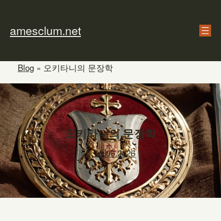
Skip
to
amesclum.net
content
Blog
»
오키타니의 문장학
오키타니의 문장학
19.06.2026