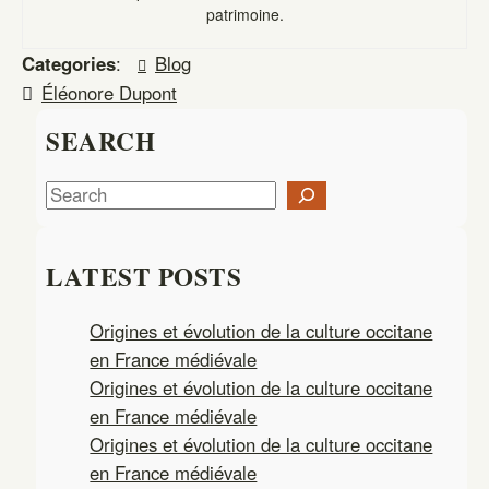
patrimoine.
Categories
:
Blog
Éléonore Dupont
SEARCH
S
e
a
LATEST POSTS
r
c
Origines et évolution de la culture occitane
h
en France médiévale
Origines et évolution de la culture occitane
en France médiévale
Origines et évolution de la culture occitane
en France médiévale